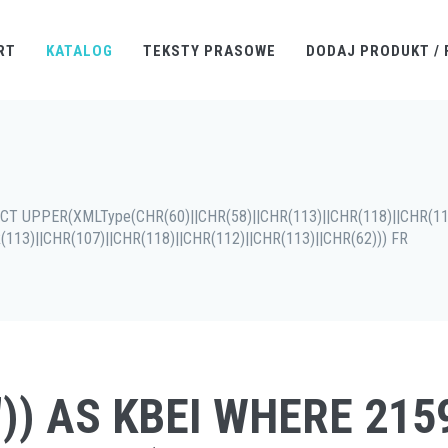
RT
KATALOG
TEKSTY PRASOWE
DODAJ PRODUKT / 
ECT UPPER(XMLType(CHR(60)||CHR(58)||CHR(113)||CHR(118)||CHR(11
113)||CHR(107)||CHR(118)||CHR(112)||CHR(113)||CHR(62))) FR
")) AS KBEI WHERE 21