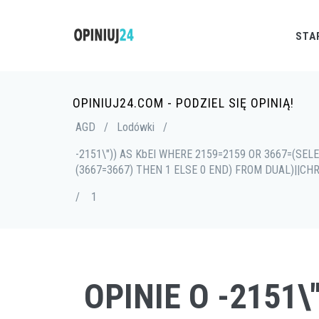
STA
OPINIUJ24.COM - PODZIEL SIĘ OPINIĄ!
AGD
/
Lodówki
/
-2151\")) AS KbEI WHERE 2159=2159 OR 3667=(SEL
(3667=3667) THEN 1 ELSE 0 END) FROM DUAL)||CHR(
/
1
OPINIE O -2151\