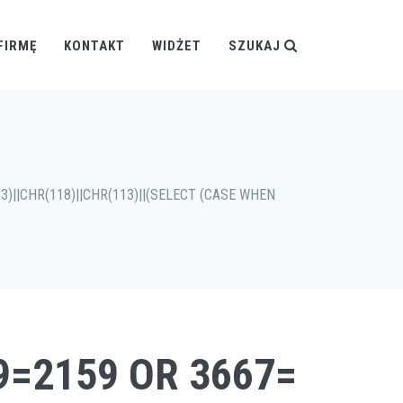
FIRMĘ
KONTAKT
WIDŻET
SZUKAJ
3)||CHR(118)||CHR(113)||(SELECT (CASE WHEN
59=2159 OR 3667=