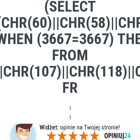
(SELECT
HR(60)||CHR(58)||CHR(
WHEN (3667=3667) THE
FROM
|CHR(107)||CHR(118)||
FR
1
1