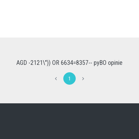
AGD -2121\")) OR 6634=8357-- pyBO opinie
1