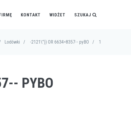
FIRMĘ
KONTAKT
WIDŻET
SZUKAJ
/
Lodówki
/
-2121\")) OR 6634=8357-- pyBO
/
1
57-- PYBO