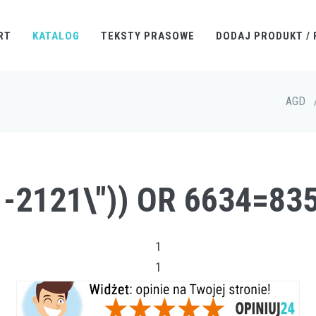
RT
KATALOG
TEKSTY PRASOWE
DODAJ PRODUKT / 
AGD
 -2121\")) OR 6634=83
1
1