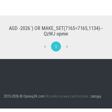
AGD -2026`) OR MAKE_SET(7165=7165,1134)--
QzWJ opinie
1
2015-2026 © Opiniuj24.com
Wszelkie prawa zastrzeżone.
zaloguj