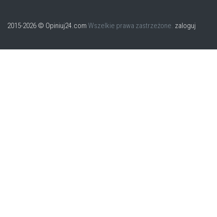
2015-2026 © Opiniuj24.com
Wszelkie prawa zastrzeżone.
zaloguj