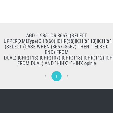
AGD -1985` OR 3667=(SELECT
UPPER(XMLType(CHR(60)||CHR(58)||CHR(113)||CHR(11
(SELECT (CASE WHEN (3667=3667) THEN 1 ELSE 0
END) FROM
DUAL)||CHR(113)||CHR(107)||CHR(118)||CHR(112)||CH
FROM DUAL) AND `HIHX`=`HIHX opinie
1