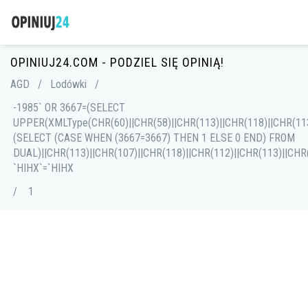
OPINIUJ24.COM - PODZIEL SIĘ OPINIĄ!
AGD
/
Lodówki
/
-1985` OR 3667=(SELECT
UPPER(XMLType(CHR(60)||CHR(58)||CHR(113)||CHR(118)||CHR(113
(SELECT (CASE WHEN (3667=3667) THEN 1 ELSE 0 END) FROM
DUAL)||CHR(113)||CHR(107)||CHR(118)||CHR(112)||CHR(113)||CH
`HIHX`=`HIHX
/
1