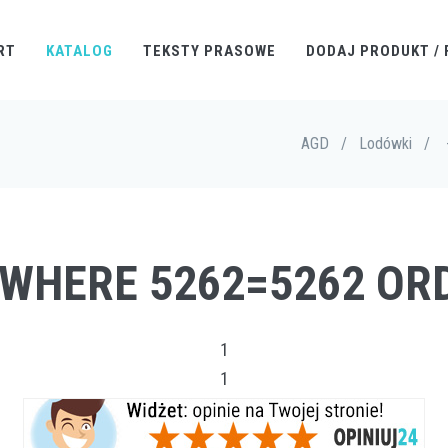
RT
KATALOG
TEKSTY PRASOWE
DODAJ PRODUKT / 
AGD
/
Lodówki
/
` WHERE 5262=5262 OR
1
1