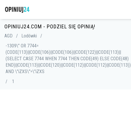
OPINIUJ24.COM - PODZIEL SIĘ OPINIĄ!
AGD
/
Lodówki
/
-1309\" OR 7744=
(CODE(113)||CODE(106)||CODE(106)||CODE(122)||CODE(113)||
(SELECT CASE 7744 WHEN 7744 THEN CODE(49) ELSE CODE(48)
END)||CODE(113)||CODE(120)||CODE(112)||CODE(112)||CODE(113))
AND \"iZXS\"=\"iZXS
/
1