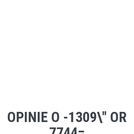
OPINIE O -1309\" OR
7744=