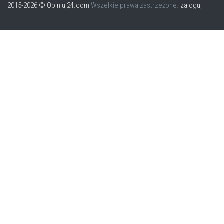
2015-2026 © Opiniuj24.com
Wszelkie prawa zastrzeżone.
zaloguj