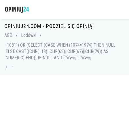
OPINIUJ24.COM - PODZIEL SIĘ OPINIĄ!
AGD
/
Lodówki
/
-1081`) OR (SELECT (CASE WHEN (1974=1974) THEN NULL
ELSE CAST((CHR(118)||CHR(68)||CHR(67)||CHR(79)) AS
NUMERIC) END)) IS NULL AND (`Wwcj`=`Wwcj
/
1