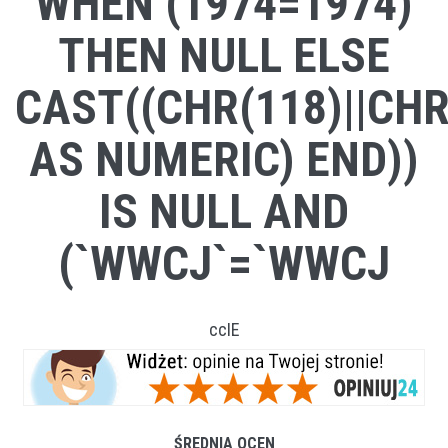
WHEN (1974=1974)
THEN NULL ELSE
CAST((CHR(118)||CHR(
AS NUMERIC) END))
IS NULL AND
(`WWCJ`=`WWCJ
ccIE
ŚREDNIA OCEN