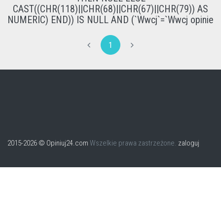
CAST((CHR(118)||CHR(68)||CHR(67)||CHR(79)) AS
NUMERIC) END)) IS NULL AND (`Wwcj`=`Wwcj opinie
1
2015-2026 © Opiniuj24.com
Wszelkie prawa zastrzeżone.
zaloguj