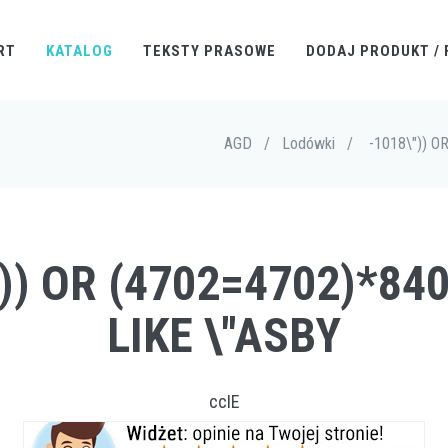
RT
KATALOG
TEKSTY PRASOWE
DODAJ PRODUKT / 
AGD
/
Lodówki
/
-1018\")) O
")) OR (4702=4702)*840
LIKE \"ASBY
ccIE