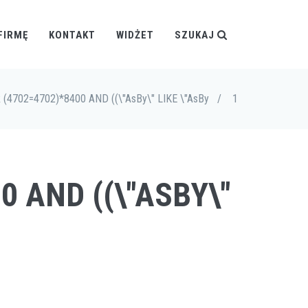
FIRMĘ
KONTAKT
WIDŻET
SZUKAJ
R (4702=4702)*8400 AND ((\"AsBy\" LIKE \"AsBy
/
1
0 AND ((\"ASBY\"