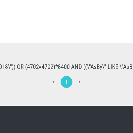
018\")) OR (4702=4702)*8400 AND ((\"AsBy\" LIKE \"AsBy
1