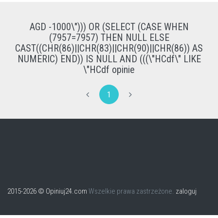
AGD -1000\"))) OR (SELECT (CASE WHEN
(7957=7957) THEN NULL ELSE
CAST((CHR(86)||CHR(83)||CHR(90)||CHR(86)) AS
NUMERIC) END)) IS NULL AND (((\"HCdf\" LIKE
\"HCdf opinie
1
2015-2026 © Opiniuj24.com
Wszelkie prawa zastrzeżone.
zaloguj