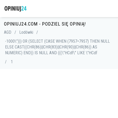
OPINIUJ24.COM - PODZIEL SIĘ OPINIĄ!
AGD
/
Lodówki
/
-1000\"))) OR (SELECT (CASE WHEN (7957=7957) THEN NULL
ELSE CAST((CHR(86)||CHR(83)||CHR(90)||CHR(86)) AS
NUMERIC) END)) IS NULL AND (((\"HCdf\" LIKE \"HCdf
/
1