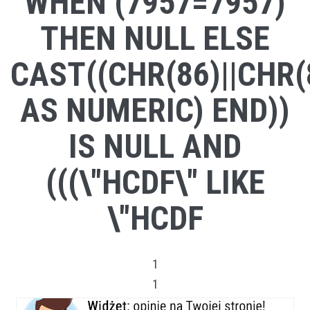
WHEN (7957=7957)
THEN NULL ELSE
CAST((CHR(86)||CHR(8
AS NUMERIC) END))
IS NULL AND
(((\"HCDF\" LIKE
\"HCDF
1
1